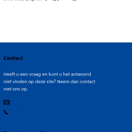
Colofon
Contact
Heeft u een vraag en kunt u het antwoord
niet vinden op deze site? Neem dan contact
met ons op.
E-mail
14 020