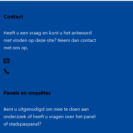
Colofon
Contact
Heeft u een vraag en kunt u het antwoord
niet vinden op deze site? Neem dan contact
met ons op.
E-mail
14 020
Panels en enquêtes
Bent u uitgenodigd om mee te doen aan
onderzoek of heeft u vragen over het panel
of stadspaspanel?