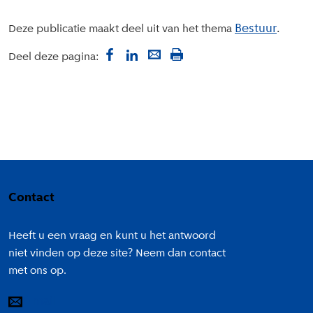
Bestuur
Deze publicatie maakt deel uit van het thema
Deel deze pagina:
Colofon
Contact
Heeft u een vraag en kunt u het antwoord
niet vinden op deze site? Neem dan contact
met ons op.
E-mail