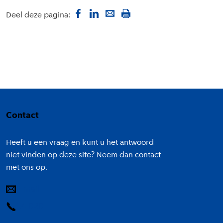
Deel deze pagina:
Colofon
Contact
Heeft u een vraag en kunt u het antwoord
niet vinden op deze site? Neem dan contact
met ons op.
E-mail
14 020