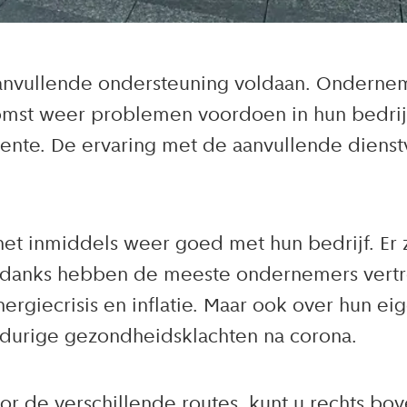
aanvullende ondersteuning voldaan. Onderne
ekomst weer problemen voordoen in hun bedr
te. De ervaring met de aanvullende dienstv
et inmiddels weer goed met hun bedrijf. Er
ndanks hebben de meeste ondernemers vertr
ergiecrisis en inflatie. Maar ook over hun e
ngdurige gezondheidsklachten na corona.
r de verschillende routes, kunt u rechts bo