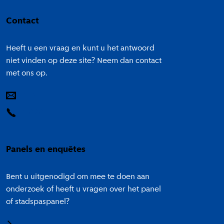
Colofon
Contact
Heeft u een vraag en kunt u het antwoord
niet vinden op deze site? Neem dan contact
met ons op.
E-mail
14 020
Panels en enquêtes
Bent u uitgenodigd om mee te doen aan
onderzoek of heeft u vragen over het panel
of stadspaspanel?
Meedoen aan onderzoek