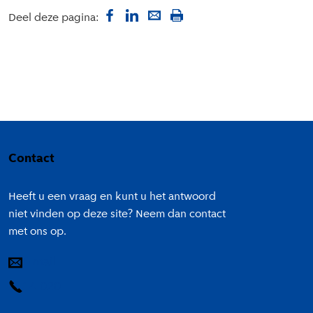
Deel deze pagina:
Colofon
Contact
Heeft u een vraag en kunt u het antwoord
niet vinden op deze site? Neem dan contact
met ons op.
E-mail
14 020