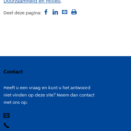
Duurzaamheid en milieu
Deel deze pagina:
Colofon
Contact
Heeft u een vraag en kunt u het antwoord
niet vinden op deze site? Neem dan contact
met ons op.
E-mail
14 020