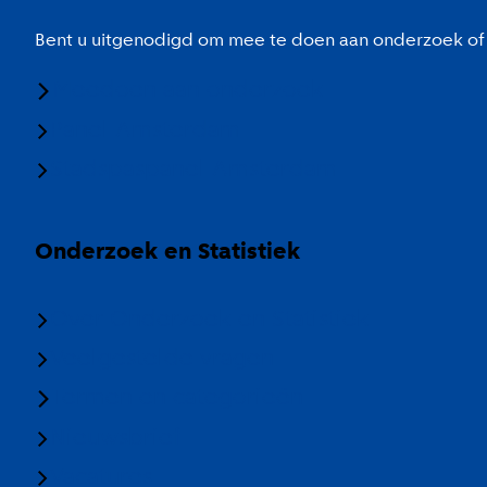
Bent u uitgenodigd om mee te doen aan onderzoek of 
Meedoen aan onderzoek
Panel Amsterdam
Stadspaspanel Amsterdam
Onderzoek en Statistiek
Over Onderzoek en Statistiek
Veelgestelde vragen
Termen en categorieën
Nieuwsbrief
Vacatures