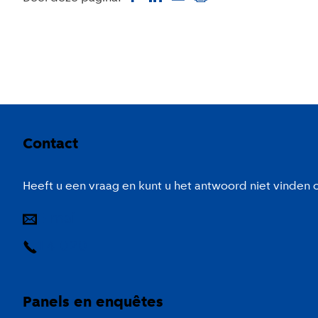
Colofon
Contact
Heeft u een vraag en kunt u het antwoord niet vinden
E-mail
14 020
Panels en enquêtes