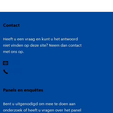
Colofon
Contact
Heeft u een vraag en kunt u het antwoord
niet vinden op deze site? Neem dan contact
met ons op.
E-mail
14 020
Panels en enquêtes
Bent u uitgenodigd om mee te doen aan
onderzoek of heeft u vragen over het panel