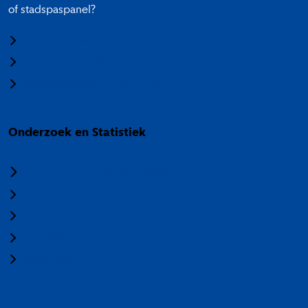
of stadspaspanel?
Meedoen aan onderzoek
Panel Amsterdam
Stadspaspanel Amsterdam
Onderzoek en Statistiek
Over Onderzoek en Statistiek
Veelgestelde vragen
Termen en categorieën
Nieuwsbrief
Vacatures