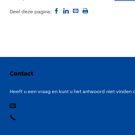
Deel deze pagina:
Colofon
Contact
Heeft u een vraag en kunt u het antwoord niet vinden
E-mail
14 020