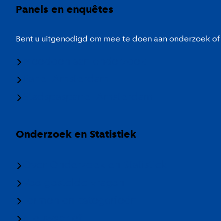
Panels en enquêtes
Bent u uitgenodigd om mee te doen aan onderzoek of 
Meedoen aan onderzoek
Panel Amsterdam
Stadspaspanel Amsterdam
Onderzoek en Statistiek
Over Onderzoek en Statistiek
Veelgestelde vragen
Termen en categorieën
Nieuwsbrief