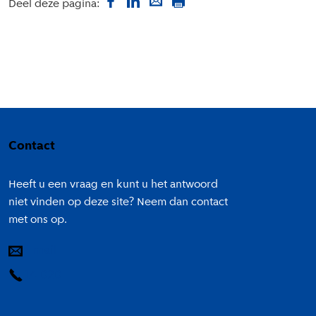
Deel deze pagina:
Colofon
Contact
Heeft u een vraag en kunt u het antwoord
niet vinden op deze site? Neem dan contact
met ons op.
E-mail
14 020