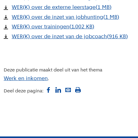
WER(K) over de externe leerstage
(
1 MB
)
WER(K) over de inzet van jobhunting
(
1 MB
)
WER(K) over trainingen
(
1.002 KB
)
WER(K) over de inzet van de jobcoach
(
916 KB
)
Deze publicatie maakt deel uit van het thema
Werk en inkomen
Deel deze pagina: