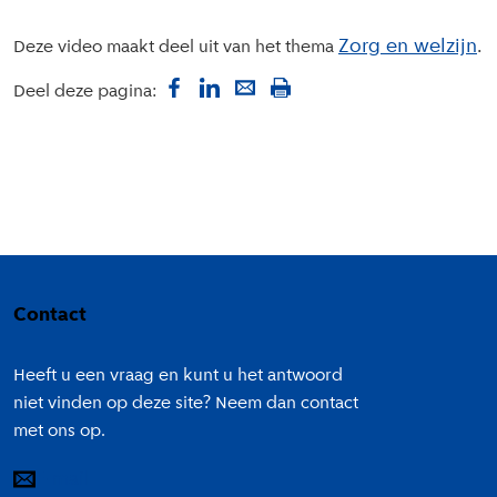
Zorg en welzijn
Deze video maakt deel uit van het thema
Deel deze pagina:
Colofon
Contact
Heeft u een vraag en kunt u het antwoord
niet vinden op deze site? Neem dan contact
met ons op.
E-mail