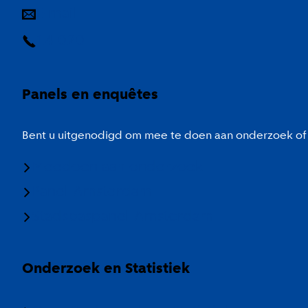
E-mail
14 020
Panels en enquêtes
Bent u uitgenodigd om mee te doen aan onderzoek of 
Meedoen aan onderzoek
Panel Amsterdam
Stadspaspanel Amsterdam
Onderzoek en Statistiek