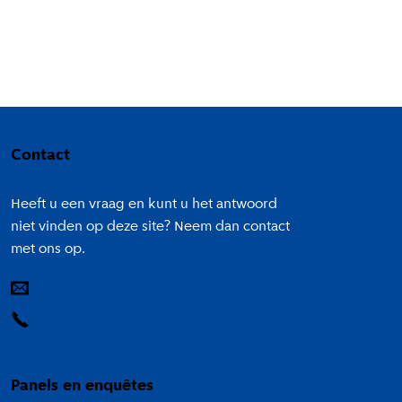
Colofon
Contact
Heeft u een vraag en kunt u het antwoord
niet vinden op deze site? Neem dan contact
met ons op.
E-mail
14 020
Panels en enquêtes