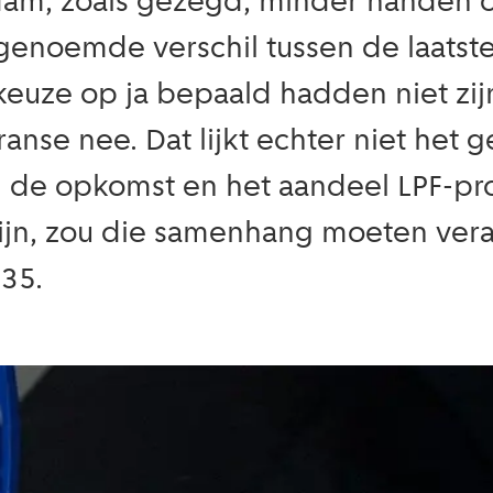
am, zoals gezegd, minder handen o
genoemde verschil tussen de laatste
 keuze op ja bepaald hadden niet 
anse nee. Dat lijkt echter niet het 
 de opkomst en het aandeel LPF-pro
ijn, zou die samenhang moeten veran
.35.