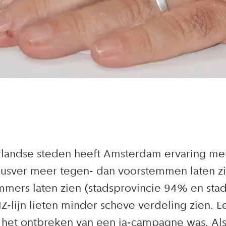
landse steden heeft Amsterdam ervaring met r
dusver meer tegen- dan voorstemmen laten zi
mmers laten zien (stadsprovincie 94% en st
-lijn lieten minder scheve verdeling zien. E
ij het ontbreken van een ja-campagne was. Al