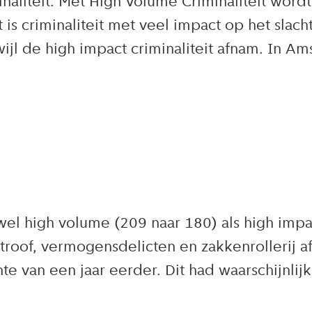
inaliteit. Met High Volume Criminaliteit wor
it is criminaliteit met veel impact op het sla
wijl de high impact criminaliteit afnam. In A
el high volume (209 naar 180) als high impac
oof, vermogensdelicten en zakkenrollerij af
hte van een jaar eerder. Dit had waarschijnli