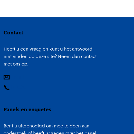
Colofon
Contact
Heeft u een vraag en kunt u het antwoord
niet vinden op deze site? Neem dan contact
met ons op.
E-mail
14 020
Panels en enquêtes
Bent u uitgenodigd om mee te doen aan
onderzoek of heeft u vragen over het panel