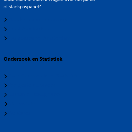
of stadspaspanel?
Meedoen aan onderzoek
Panel Amsterdam
Stadspaspanel Amsterdam
Onderzoek en Statistiek
Over Onderzoek en Statistiek
Veelgestelde vragen
Termen en categorieën
Nieuwsbrief
Vacatures