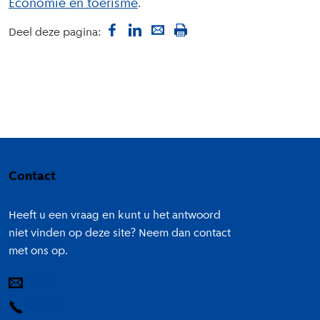
Economie en toerisme
Deel deze pagina:
Colofon
Contact
Heeft u een vraag en kunt u het antwoord
niet vinden op deze site? Neem dan contact
met ons op.
E-mail
14 020