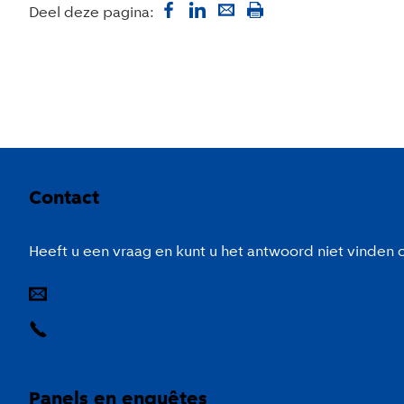
Deel deze pagina:
Colofon
Contact
Heeft u een vraag en kunt u het antwoord niet vinden
E-mail
14 020
Panels en enquêtes