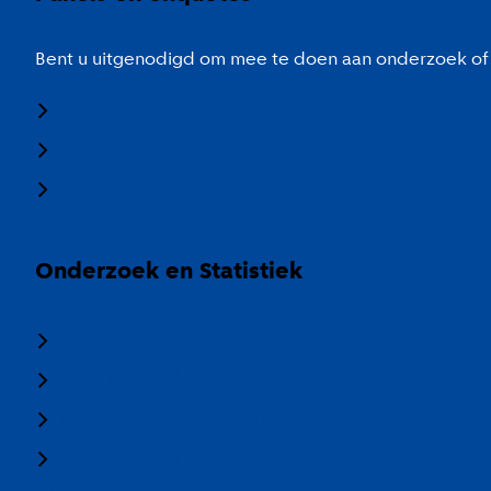
Bent u uitgenodigd om mee te doen aan onderzoek of 
Meedoen aan onderzoek
Panel Amsterdam
Stadspaspanel Amsterdam
Onderzoek en Statistiek
Over Onderzoek en Statistiek
Veelgestelde vragen
Termen en categorieën
Nieuwsbrief