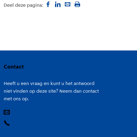
Deel deze pagina:
Colofon
Contact
Heeft u een vraag en kunt u het antwoord
niet vinden op deze site? Neem dan contact
met ons op.
E-mail
14 020