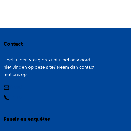
Colofon
Contact
Heeft u een vraag en kunt u het antwoord
niet vinden op deze site? Neem dan contact
met ons op.
E-mail
14 020
Panels en enquêtes