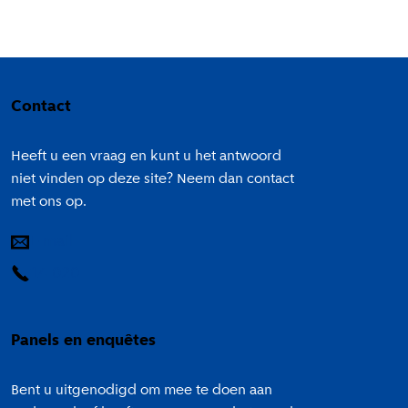
Colofon
Contact
Heeft u een vraag en kunt u het antwoord
niet vinden op deze site? Neem dan contact
met ons op.
E-mail
14 020
Panels en enquêtes
Bent u uitgenodigd om mee te doen aan