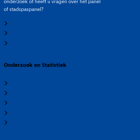
onderzoek of heeft u vragen over het panel
of stadspaspanel?
Meedoen aan onderzoek
Panel Amsterdam
Stadspaspanel Amsterdam
Onderzoek en Statistiek
Over Onderzoek en Statistiek
Veelgestelde vragen
Termen en categorieën
Nieuwsbrief
Vacatures