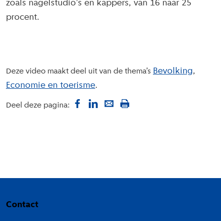
zoals nagelstudio's en kappers, van 16 naar 25
procent.
Bevolking
Deze video maakt deel uit van de thema’s
Economie en toerisme
Deel deze pagina:
Colofon
Contact