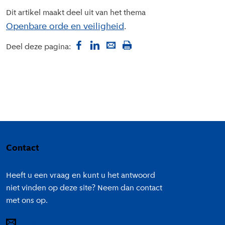
Dit artikel maakt deel uit van het thema
Openbare orde en veiligheid
Deel deze pagina:
Colofon
Contact
Heeft u een vraag en kunt u het antwoord
niet vinden op deze site? Neem dan contact
met ons op.
E-mail