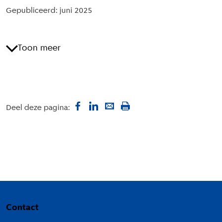
managementfuncties en hogere salarisschalen.
Gepubliceerd: juni 2025
Toon meer
Deel deze pagina:
Colofon
Contact