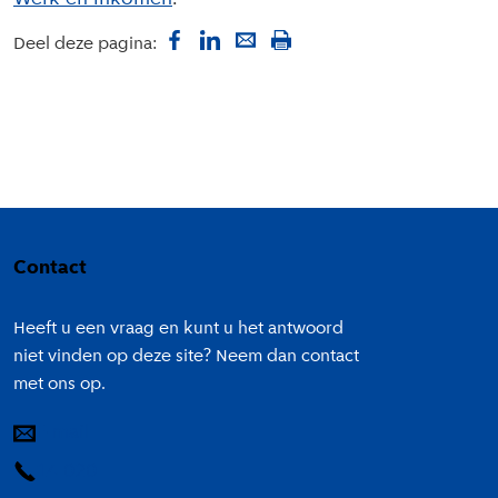
Deel deze pagina:
Colofon
Contact
Heeft u een vraag en kunt u het antwoord
niet vinden op deze site? Neem dan contact
met ons op.
E-mail
14 020