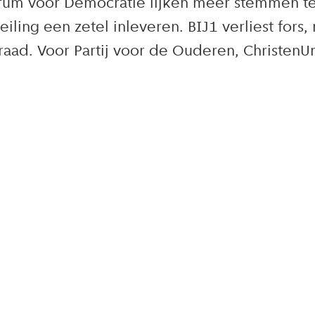
orum voor Democratie lijken meer stemmen te
ling een zetel inleveren. BIJ1 verliest fors,
aad. Voor Partij voor de Ouderen, ChristenUn