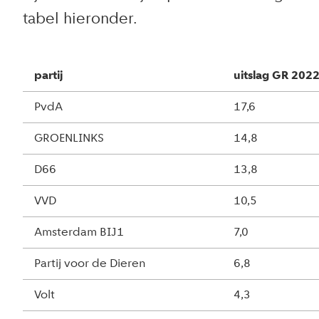
tabel hieronder.
partij
uitslag GR 202
PvdA
17,6
GROENLINKS
14,8
D66
13,8
VVD
10,5
Amsterdam BIJ1
7,0
Partij voor de Dieren
6,8
Volt
4,3