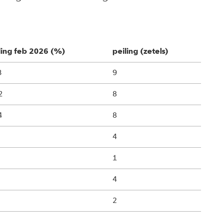
ling feb 2026 (%)
peiling (zetels)
8
9
2
8
4
8
4
1
4
2