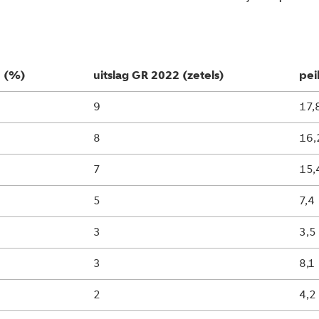
2 (%)
uitslag GR 2022 (zetels)
pei
9
17,
8
16,
7
15,
5
7,4
3
3,5
3
8,1
2
4,2