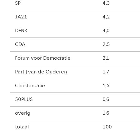
SP
4,3
JA21
4,2
DENK
4,0
CDA
2,5
Forum voor Democratie
2,1
Partij van de Ouderen
1,7
ChristenUnie
1,5
50PLUS
0,6
overig
1,6
totaal
100