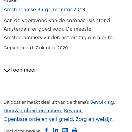
Artikel
Amsterdamse Burgermonitor 2019
Aan de vooravond van de coronacrisis stond
Amsterdam er goed voor. De meeste
Amsterdammers vinden het prettig om hier te
wonen en voelen zich verbonden met de stad.
Gepubliceerd: 7 oktober 2020
Toon meer
Bevolking
Dit dossier maakt deel uit van de thema’s
Duurzaamheid en milieu
Bestuur
Openbare orde en veiligheid
Zorg en welzijn
Deel deze pagina: