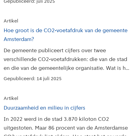
Gepubliceerd: juli 2025
Artikel
Hoe groot is de CO2-voetafdruk van de gemeente
Amsterdam?
De gemeente publiceert cijfers over twee
verschillende CO2-voetafdrukken: die van de stad
en die van de gemeentelijke organisatie. Wat is het
verschil? En hoe staat het er eigenlijk voor in
Gepubliceerd: 14 juli 2025
Amsterdam?
Artikel
Duurzaamheid en milieu in cijfers
In 2022 werd in de stad 3.870 kiloton CO2
uitgestoten. Maar 86 procent van de Amsterdamse