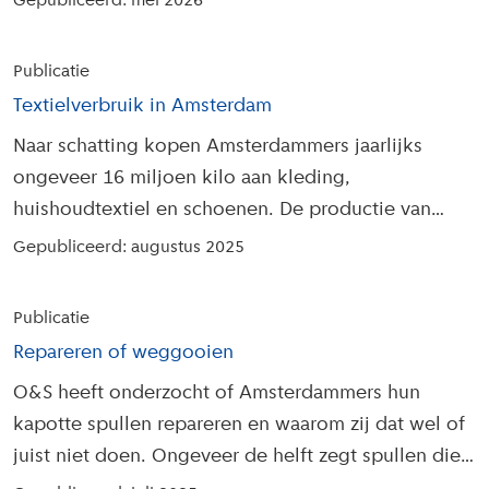
Gepubliceerd: mei 2026
Publicatie
Textielverbruik in Amsterdam
Naar schatting kopen Amsterdammers jaarlijks
ongeveer 16 miljoen kilo aan kleding,
huishoudtextiel en schoenen. De productie van
kleding en huishoudtextiel zorgt voor 176 kiloton
Gepubliceerd: augustus 2025
CO2-uitstoot.
Publicatie
Repareren of weggooien
O&S heeft onderzocht of Amsterdammers hun
kapotte spullen repareren en waarom zij dat wel of
juist niet doen. Ongeveer de helft zegt spullen die
stuk zijn meestal te repareren.