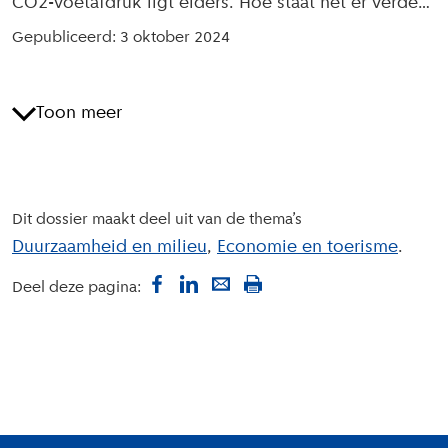
CO2-voetafdruk ligt elders. Hoe staat het er verder
voor op het gebied van duurzaamheid en milieu?
Gepubliceerd: 3 oktober 2024
Toon meer
Dit dossier maakt deel uit van de thema’s
Duurzaamheid en milieu
Economie en toerisme
Deel deze pagina: