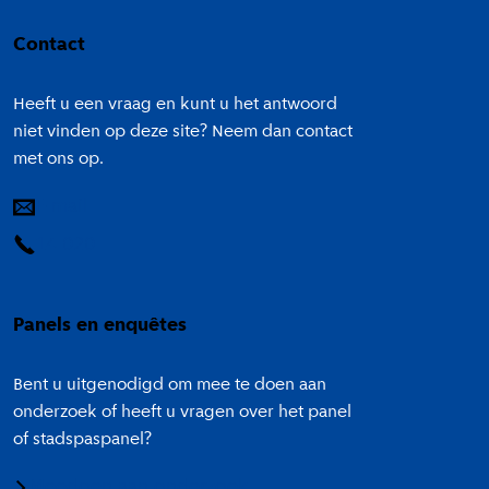
Colofon
Contact
Heeft u een vraag en kunt u het antwoord
niet vinden op deze site? Neem dan contact
met ons op.
E-mail
14 020
Panels en enquêtes
Bent u uitgenodigd om mee te doen aan
onderzoek of heeft u vragen over het panel
of stadspaspanel?
Meedoen aan onderzoek